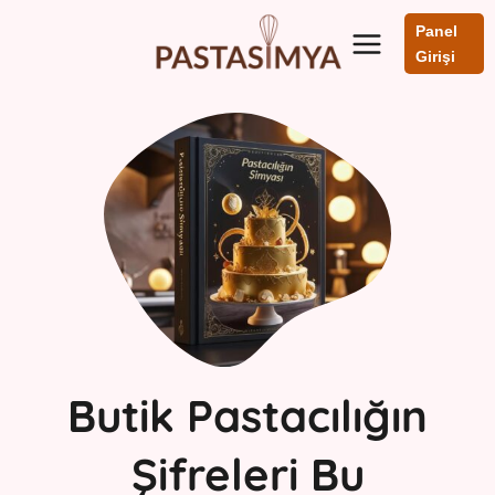
Skip
Panel
to
Girişi
content
Butik Pastacılığın
Şifreleri Bu