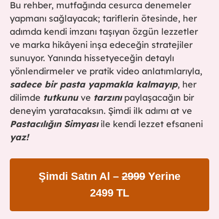
Bu rehber, mutfağında cesurca denemeler
yapmanı sağlayacak; tariflerin ötesinde, her
adımda kendi imzanı taşıyan özgün lezzetler
ve marka hikâyeni inşa edeceğin stratejiler
sunuyor. Yanında hissetyeceğin detaylı
yönlendirmeler ve pratik video anlatımlarıyla,
sadece bir pasta yapmakla kalmayıp
, her
dilimde
tutkunu
ve
tarzını
paylaşacağın bir
deneyim yaratacaksın. Şimdi ilk adımı at ve
Pastacılığın Simyası
ile kendi lezzet efsaneni
yaz!
Şimdi Satın Al –
2999
Yerine
2499 TL