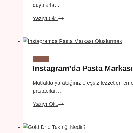
duyularla…
Mutfaktaki
Yazıyı Oku
Devrim:
2025’in
Pastacılık
Paradigmalarını
Yıkacak
Bilgiler
3
Instagram’da Pasta Markası
Altın
Kural
Mutfakta yarattığınız o eşsiz lezzetler, em
pastacılar…
Instagram’da
Yazıyı Oku
Pasta
Markası
Nasıl