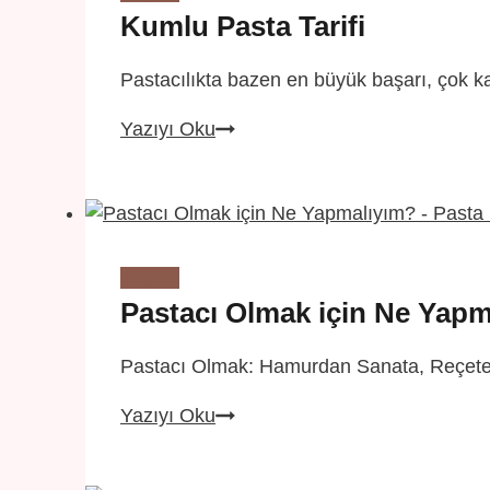
Çözüm
Kumlu Pasta Tarifi
Yolları
Pastacılıkta bazen en büyük başarı, çok kar
Kumlu
Yazıyı Oku
Pasta
Tarifi
Bilgiler
Pastacı Olmak için Ne Yapm
Pastacı Olmak: Hamurdan Sanata, Reçetede
Pastacı
Yazıyı Oku
Olmak
için